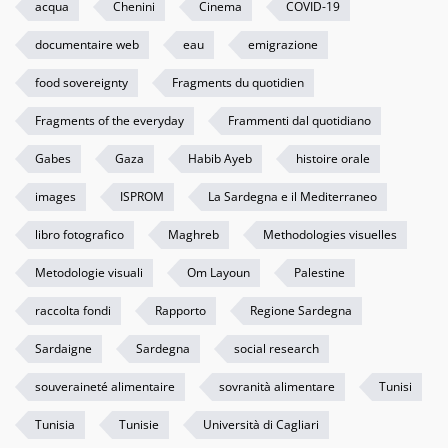
acqua
Chenini
Cinema
COVID-19
documentaire web
eau
emigrazione
food sovereignty
Fragments du quotidien
Fragments of the everyday
Frammenti dal quotidiano
Gabes
Gaza
Habib Ayeb
histoire orale
images
ISPROM
La Sardegna e il Mediterraneo
libro fotografico
Maghreb
Methodologies visuelles
Metodologie visuali
Om Layoun
Palestine
raccolta fondi
Rapporto
Regione Sardegna
Sardaigne
Sardegna
social research
souveraineté alimentaire
sovranità alimentare
Tunisi
Tunisia
Tunisie
Università di Cagliari