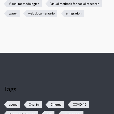
Visual methodologies
Visual methods for social research
water
web documentario
émigration
Tags
acqua
Chenini
Cinema
COVID-19