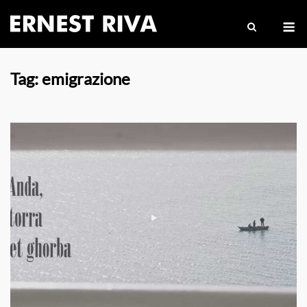
Skip
M
to
content
Tag:
emigrazione