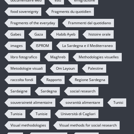
documentaire web
eau
emigrazione
food sovereignty
Fragments du quotidien
Fragments of the everyday
Frammenti dal quotidiano
Gabes
Gaza
Habib Ayeb
histoire orale
images
ISPROM
La Sardegna e il Mediterraneo
libro fotografico
Maghreb
Methodologies visuelles
Metodologie visuali
Om Layoun
Palestine
raccolta fondi
Rapporto
Regione Sardegna
Sardaigne
Sardegna
social research
souveraineté alimentaire
sovranità alimentare
Tunisi
Tunisia
Tunisie
Università di Cagliari
Visual methodologies
Visual methods for social research