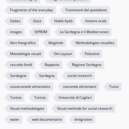
Fragments of the everyday
Frammenti dal quotidiano
Gabes
Gaza
Habib Ayeb
histoire orale
images
ISPROM
La Sardegna e il Mediterraneo
libro fotografico
Maghreb
Methodologies visuelles
Metodologie visuali
Om Layoun
Palestine
raccolta fondi
Rapporto
Regione Sardegna
Sardaigne
Sardegna
social research
souveraineté alimentaire
sovranità alimentare
Tunisi
Tunisia
Tunisie
Università di Cagliari
Visual methodologies
Visual methods for social research
water
web documentario
émigration