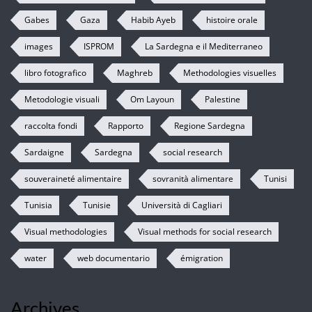
Gabes
Gaza
Habib Ayeb
histoire orale
images
ISPROM
La Sardegna e il Mediterraneo
libro fotografico
Maghreb
Methodologies visuelles
Metodologie visuali
Om Layoun
Palestine
raccolta fondi
Rapporto
Regione Sardegna
Sardaigne
Sardegna
social research
souveraineté alimentaire
sovranità alimentare
Tunisi
Tunisia
Tunisie
Università di Cagliari
Visual methodologies
Visual methods for social research
water
web documentario
émigration
Archives