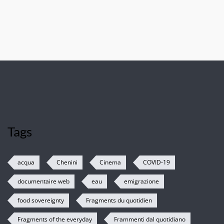
Tags
acqua
Chenini
Cinema
COVID-19
documentaire web
eau
emigrazione
food sovereignty
Fragments du quotidien
Fragments of the everyday
Frammenti dal quotidiano