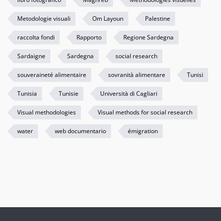
Metodologie visuali
Om Layoun
Palestine
raccolta fondi
Rapporto
Regione Sardegna
Sardaigne
Sardegna
social research
souveraineté alimentaire
sovranità alimentare
Tunisi
Tunisia
Tunisie
Università di Cagliari
Visual methodologies
Visual methods for social research
water
web documentario
émigration