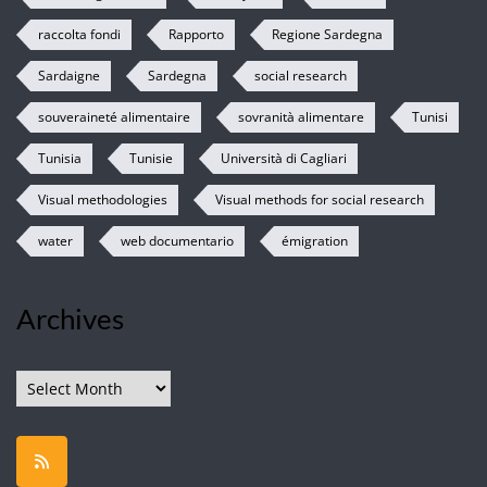
raccolta fondi
Rapporto
Regione Sardegna
Sardaigne
Sardegna
social research
souveraineté alimentaire
sovranità alimentare
Tunisi
Tunisia
Tunisie
Università di Cagliari
Visual methodologies
Visual methods for social research
water
web documentario
émigration
Archives
Archives