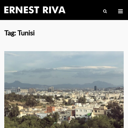
Skip
M
to
content
Tag:
Tunisi