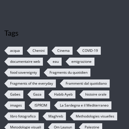
Tags
acqua
Chenini
Cinema
COVID-19
documentaire web
eau
emigrazione
food sovereignty
Fragments du quotidien
Fragments of the everyday
Frammenti dal quotidiano
Gabes
Gaza
Habib Ayeb
histoire orale
images
ISPROM
La Sardegna e il Mediterraneo
libro fotografico
Maghreb
Methodologies visuelles
Metodologie visuali
Om Layoun
Palestine