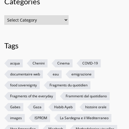
Categories
Categories
Tags
acqua
Chenini
Cinema
COVID-19
documentaire web
eau
emigrazione
food sovereignty
Fragments du quotidien
Fragments of the everyday
Frammenti dal quotidiano
Gabes
Gaza
Habib Ayeb
histoire orale
images
ISPROM
La Sardegna e il Mediterraneo
libro fotografico
Maghreb
Methodologies visuelles