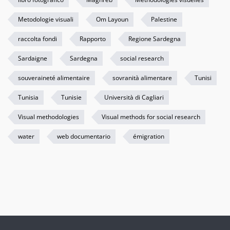
Metodologie visuali
Om Layoun
Palestine
raccolta fondi
Rapporto
Regione Sardegna
Sardaigne
Sardegna
social research
souveraineté alimentaire
sovranità alimentare
Tunisi
Tunisia
Tunisie
Università di Cagliari
Visual methodologies
Visual methods for social research
water
web documentario
émigration