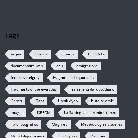
Tags
acqua
Chenini
Cinema
COVID-19
documentaire web
eau
emigrazione
food sovereignty
Fragments du quotidien
Fragments of the everyday
Frammenti dal quotidiano
Gabes
Gaza
Habib Ayeb
histoire orale
images
ISPROM
La Sardegna e il Mediterraneo
libro fotografico
Maghreb
Methodologies visuelles
Metodologie visuali
Om Layoun
Palestine