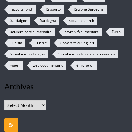
raccolta fondi
Rapporto
Regione Sardegna
Sardaigne
Sardegna
social research
souveraineté alimentaire
sovranità alimentare
Tunisi
Tunisia
Tunisie
Università di Cagliari
Visual methodologies
Visual methods for social research
water
web documentario
émigration
Archives
Archives