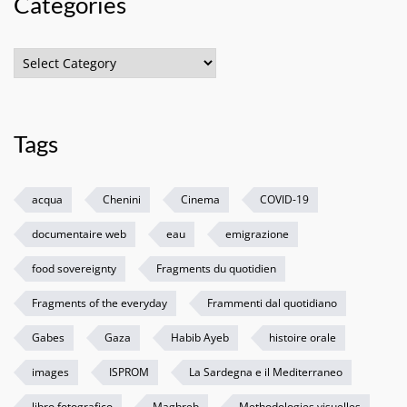
Categories
Categories
Tags
acqua
Chenini
Cinema
COVID-19
documentaire web
eau
emigrazione
food sovereignty
Fragments du quotidien
Fragments of the everyday
Frammenti dal quotidiano
Gabes
Gaza
Habib Ayeb
histoire orale
images
ISPROM
La Sardegna e il Mediterraneo
libro fotografico
Maghreb
Methodologies visuelles