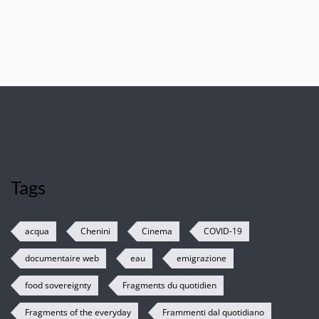
Tags
acqua
Chenini
Cinema
COVID-19
documentaire web
eau
emigrazione
food sovereignty
Fragments du quotidien
Fragments of the everyday
Frammenti dal quotidiano