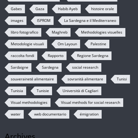
Gabes
Gaza
Habib Ayeb
histoire orale
images
ISPROM
La Sardegna e il Mediterraneo
libro fotografico
Maghreb
Methodologies visuelles
Metodologie visuali
Om Layoun
Palestine
raccolta fondi
Rapporto
Regione Sardegna
Sardaigne
Sardegna
social research
souveraineté alimentaire
sovranità alimentare
Tunisi
Tunisia
Tunisie
Università di Cagliari
Visual methodologies
Visual methods for social research
water
web documentario
émigration
Archives