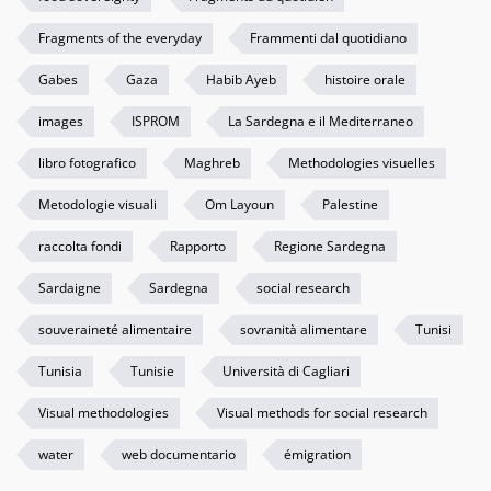
Fragments of the everyday
Frammenti dal quotidiano
Gabes
Gaza
Habib Ayeb
histoire orale
images
ISPROM
La Sardegna e il Mediterraneo
libro fotografico
Maghreb
Methodologies visuelles
Metodologie visuali
Om Layoun
Palestine
raccolta fondi
Rapporto
Regione Sardegna
Sardaigne
Sardegna
social research
souveraineté alimentaire
sovranità alimentare
Tunisi
Tunisia
Tunisie
Università di Cagliari
Visual methodologies
Visual methods for social research
water
web documentario
émigration